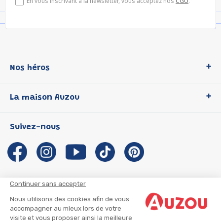
En vous inscrivant à la newsletter, vous acceptez nos
CGU
.
Nos héros
Loup
La maison Auzou
P'tit Loup
Les Héros du CP
Qui sommes-nous ?
Suivez-nous
Les Influenceuses
Notre histoire
Migali
Auzou s'engage
Petite Taupe
Auteurs et illustrateurs Auzou
Azuro
Nous rejoindre
Continuer sans accepter
Ma Boîte à Héros
Nous contacter
Nous utilisons des cookies afin de vous
CGU
Suivre mon colis
accompagner au mieux lors de votre
visite et vous proposer ainsi la meilleure
Infos consommateur
CGV