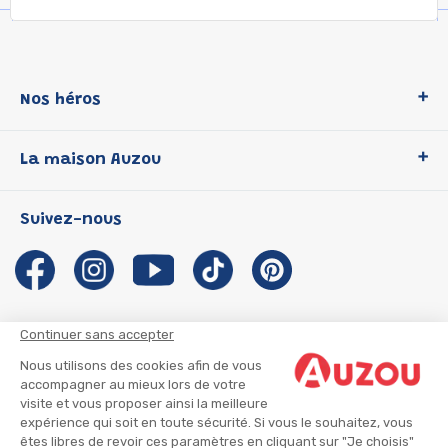
Nos héros
Loup
La maison Auzou
P'tit Loup
Les Héros du CP
Qui sommes-nous ?
Suivez-nous
Les Influenceuses
Notre histoire
Migali
Auzou s'engage
Petite Taupe
Auteurs et illustrateurs Auzou
Azuro
Nous rejoindre
Continuer sans accepter
Ma Boîte à Héros
Nous contacter
Nous utilisons des cookies afin de vous
CGU
Suivre mon colis
accompagner au mieux lors de votre
visite et vous proposer ainsi la meilleure
Infos consommateur
CGV
expérience qui soit en toute sécurité. Si vous le souhaitez, vous
Mentions légales
êtes libres de revoir ces paramètres en cliquant sur "Je choisis"