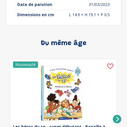
Date de parution
31/03/2023
Dimensions en cm
L 14.9 × H 19.1 × P 0.5
Du même âge
Les héros du cp - super débutant - Pagaille à