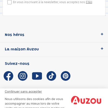
En vous inscrivant à la newsletter, vous acceptez nos
CGU
.
Nos héros
Loup
La maison Auzou
P'tit Loup
Les Héros du CP
Qui sommes-nous ?
Suivez-nous
Les Influenceuses
Notre histoire
Migali
Auzou s'engage
Petite Taupe
Auteurs et illustrateurs Auzou
Azuro
Nous rejoindre
Continuer sans accepter
Ma Boîte à Héros
Nous contacter
Nous utilisons des cookies afin de vous
CGU
Suivre mon colis
accompagner au mieux lors de votre