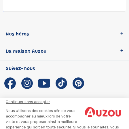
Nos héros
Loup
La maison Auzou
P'tit Loup
Les Héros du CP
Qui sommes-nous ?
Suivez-nous
Les Influenceuses
Notre histoire
Migali
Auzou s'engage
Petite Taupe
Auteurs et illustrateurs Auzou
Azuro
Nous rejoindre
Continuer sans accepter
Ma Boîte à Héros
Nous contacter
Nous utilisons des cookies afin de vous
CGU
Suivre mon colis
accompagner au mieux lors de votre
visite et vous proposer ainsi la meilleure
Infos consommateur
CGV
expérience qui soit en toute sécurité. Si vous le souhaitez, vous