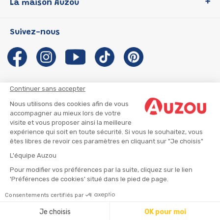
La maison Auzou
P'tit Loup
Les Héros du CP
Qui sommes-nous ?
Suivez-nous
Les Influenceuses
Notre histoire
Migali
Auzou s'engage
Petite Taupe
Auteurs et illustrateurs Auzou
Azuro
Nous rejoindre
Continuer sans accepter
Ma Boîte à Héros
Nous contacter
Nous utilisons des cookies afin de vous
CGU
Suivre mon colis
accompagner au mieux lors de votre
visite et vous proposer ainsi la meilleure
Infos consommateur
CGV
expérience qui soit en toute sécurité. Si vous le souhaitez, vous
Mentions légales
êtes libres de revoir ces paramètres en cliquant sur "Je choisis"
Nous rejoindre
L'équipe Auzou
Pour modifier vos préférences par la suite, cliquez sur le lien
'Préférences de cookies' situé dans le pied de page.
© 2026 - AUZOU
|
Plan du site
Consentements certifiés par
Ajouter au panier
Je choisis
OK pour moi