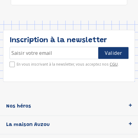
Inscription à la newsletter
En vous inscrivant à la newsletter, vous acceptez nos
CGU
.
Nos héros
Loup
La maison Auzou
P'tit Loup
Les Héros du CP
Qui sommes-nous ?