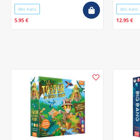
dès 4 ans
dès 4 ans
5.95 €
12.95 €