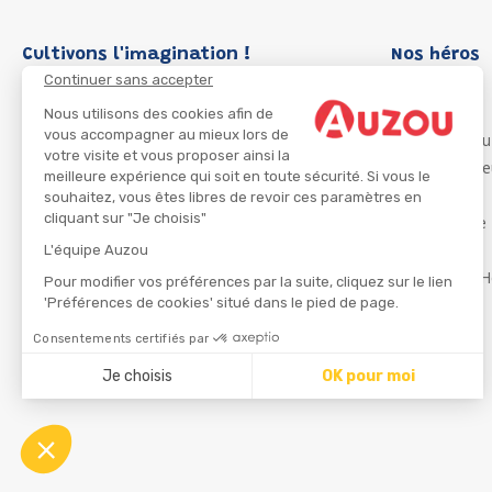
Cultivons l'imagination !
Nos héros
Continuer sans accepter
Loup
P'tit Loup
Nous utilisons des cookies afin de
vous accompagner au mieux lors de
Les Héros du
votre visite et vous proposer ainsi la
Les Influenc
meilleure expérience qui soit en toute sécurité. Si vous le
Migali
souhaitez, vous êtes libres de revoir ces paramètres en
cliquant sur "Je choisis"
Petite Taupe
Azuro
L'équipe Auzou
Ma Boîte à H
Pour modifier vos préférences par la suite, cliquez sur le lien
'Préférences de cookies' situé dans le pied de page.
Consentements certifiés par
CGU
Je choisis
OK pour moi
Axeptio consent
Plateforme de Gestion du Consentement : Personnalisez
Notre plateforme vous permet d'adapter et de gérer vos 