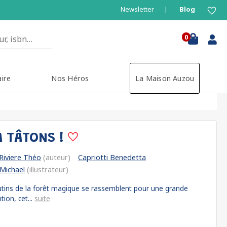
Newsletter
Blog
0
aire
Nos Héros
La Maison Auzou
À TÂTONS !
Riviere Théo
(auteur)
Capriotti Benedetta
Michael
(illustrateur)
Lutins de la forêt magique se rassemblent pour une grande
ion, cet...
suite