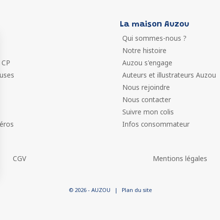
La maison Auzou
Qui sommes-nous ?
Notre histoire
 CP
Auzou s'engage
euses
Auteurs et illustrateurs Auzou
Nous rejoindre
Nous contacter
Suivre mon colis
éros
Infos consommateur
CGV
Mentions légales
 vos Options
© 2026 - AUZOU
|
Plan du site
paramètres de confidentialité, en garantissant la conformit