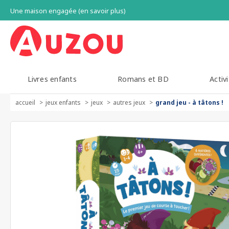
Une maison engagée (en savoir plus)
Livres enfants
Romans et BD
Activi
accueil
jeux enfants
jeux
autres jeux
grand jeu - à tâtons !