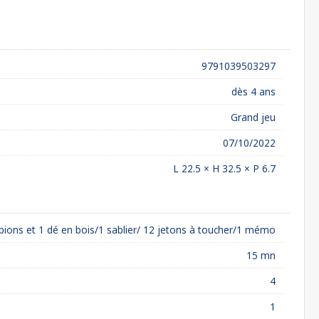
9791039503297
dès 4 ans
Grand jeu
07/10/2022
L 22.5 × H 32.5 × P 6.7
pions et 1 dé en bois/1 sablier/ 12 jetons à toucher/1 mémo
15 mn
4
1