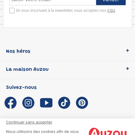
En vous inscrivant à la newsletter, vous acceptez nos
CGU
.
Nos héros
Loup
La maison Auzou
P'tit Loup
Les Héros du CP
Qui sommes-nous ?
Suivez-nous
Les Influenceuses
Notre histoire
Migali
Auzou s'engage
Petite Taupe
Auteurs et illustrateurs Auzou
Azuro
Nous rejoindre
Continuer sans accepter
Ma Boîte à Héros
Nous contacter
Nous utilisons des cookies afin de vous