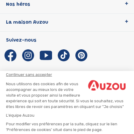
Nos héros
Loup
La maison Auzou
P'tit Loup
Les Héros du CP
Qui sommes-nous ?
Suivez-nous
Les Influenceuses
Notre histoire
Migali
Auzou s'engage
Petite Taupe
Auteurs et illustrateurs Auzou
Azuro
Nous rejoindre
Continuer sans accepter
Ma Boîte à Héros
Nous contacter
Nous utilisons des cookies afin de vous
CGU
Suivre mon colis
accompagner au mieux lors de votre
visite et vous proposer ainsi la meilleure
Infos consommateur
CGV
expérience qui soit en toute sécurité. Si vous le souhaitez, vous
Mentions légales
êtes libres de revoir ces paramètres en cliquant sur "Je choisis"
Nous rejoindre
L'équipe Auzou
Pour modifier vos préférences par la suite, cliquez sur le lien
'Préférences de cookies' situé dans le pied de page.