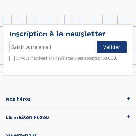
Inscription à la newsletter
En vous inscrivant à la newsletter, vous acceptez nos
CGU
.
Nos héros
Loup
La maison Auzou
P'tit Loup
Les Héros du CP
Qui sommes-nous ?