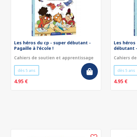
Les héros du cp - super débutant -
Les héros 
Pagaille à l'école !
débutant - 
Cahiers de soutien et apprentissage
Cahiers de
dès 5 ans
dès 5 ans
4.95 €
4.95 €