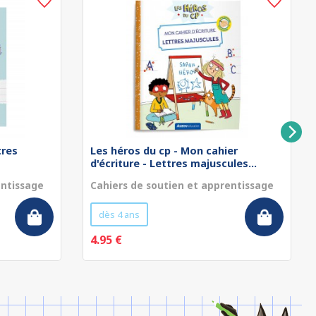
tres
Les héros du cp - Mon cahier
d'écriture - Lettres majuscules...
entissage
Cahiers de soutien et apprentissage
dès 4 ans
4.95 €