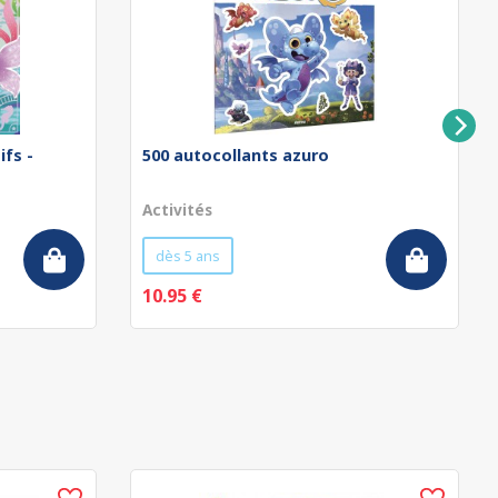
ifs -
500 autocollants azuro
Activités
dès 5 ans
10.95 €