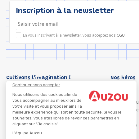
Inscription à la newsletter
En vous inscrivant à la newsletter, vous acceptez nos
CGU
.
Cultivons l'imagination !
Nos héros
Continuer sans accepter
Loup
P'tit Loup
Nous utilisons des cookies afin de
vous accompagner au mieux lors de
Les Héros du
votre visite et vous proposer ainsi la
Les Influenc
meilleure expérience qui soit en toute sécurité. Si vous le
Migali
souhaitez, vous êtes libres de revoir ces paramètres en
cliquant sur "Je choisis"
Petite Taupe
Azuro
L'équipe Auzou