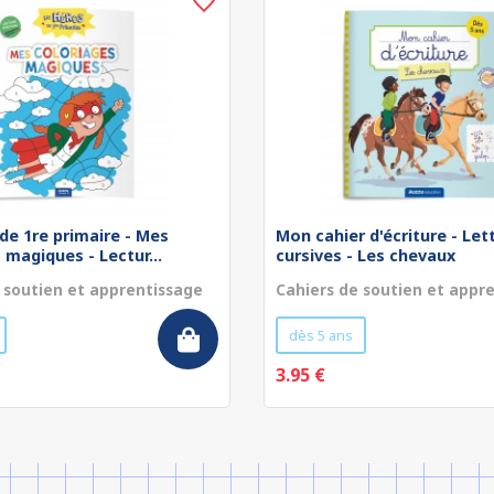
de 1re primaire - Mes
Mon cahier d'écriture - Let
 magiques - Lectur...
cursives - Les chevaux
 soutien et apprentissage
Cahiers de soutien et appr
dès 5 ans
3.95 €