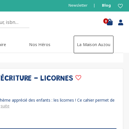
Newsletter
Blog
0
aire
Nos Héros
La Maison Auzou
'ÉCRITURE - LICORNES
 thème apprécié des enfants : les licornes ! Ce cahier permet de
.
suite