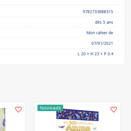
9782733888315
dès 5 ans
Mon cahier de
07/01/2021
L 20 × H 23 × P 0.4