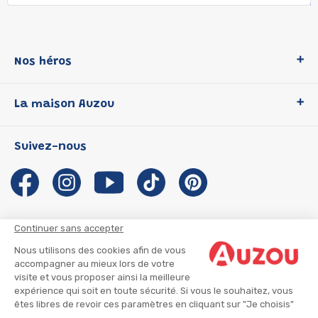
Nos héros
Loup
La maison Auzou
P'tit Loup
Les Héros du CP
Qui sommes-nous ?
Suivez-nous
Les Influenceuses
Notre histoire
Migali
Auzou s'engage
Petite Taupe
Auteurs et illustrateurs Auzou
Azuro
Nous rejoindre
Continuer sans accepter
Ma Boîte à Héros
Nous contacter
Nous utilisons des cookies afin de vous
CGU
Suivre mon colis
accompagner au mieux lors de votre
visite et vous proposer ainsi la meilleure
Infos consommateur
CGV
expérience qui soit en toute sécurité. Si vous le souhaitez, vous
Mentions légales
êtes libres de revoir ces paramètres en cliquant sur "Je choisis"