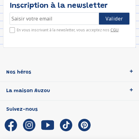
Inscription à la newsletter
En vous inscrivant à la newsletter, vous acceptez nos
CGU
.
Nos héros
Loup
La maison Auzou
P'tit Loup
Les Héros du CP
Qui sommes-nous ?
Suivez-nous
Les Influenceuses
Notre histoire
Migali
Auzou s'engage
Petite Taupe
Auteurs et illustrateurs Auzou