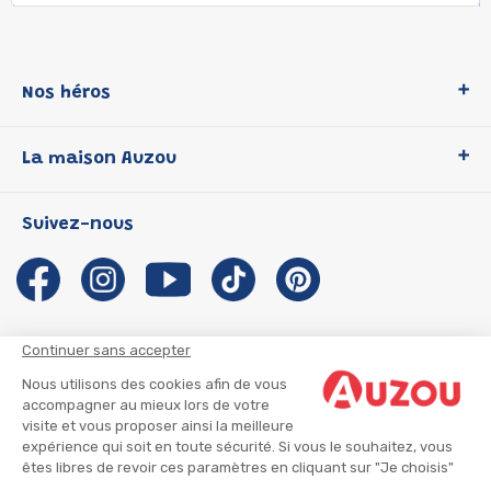
Nos héros
Loup
La maison Auzou
P'tit Loup
Les Héros du CP
Qui sommes-nous ?
Suivez-nous
Les Influenceuses
Notre histoire
Migali
Auzou s'engage
Petite Taupe
Auteurs et illustrateurs Auzou
Azuro
Nous rejoindre
Continuer sans accepter
Ma Boîte à Héros
Nous contacter
Nous utilisons des cookies afin de vous
CGU
Suivre mon colis
accompagner au mieux lors de votre
visite et vous proposer ainsi la meilleure
Infos consommateur
CGV
expérience qui soit en toute sécurité. Si vous le souhaitez, vous
Mentions légales
êtes libres de revoir ces paramètres en cliquant sur "Je choisis"