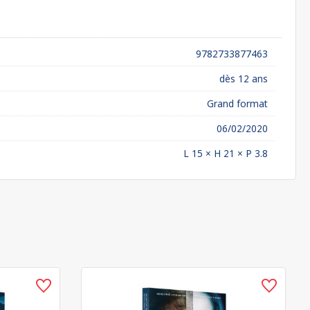
9782733877463
dès 12 ans
Grand format
06/02/2020
L 15 × H 21 × P 3.8