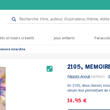
tés et loisirs créatifs
Jeux enfants
Parascol
emoire interdite
2105, MEMOIR
Filippini Anouk
(auteur)
En 2105, deux classes social
sérum leur permettant de vi
14.95 €