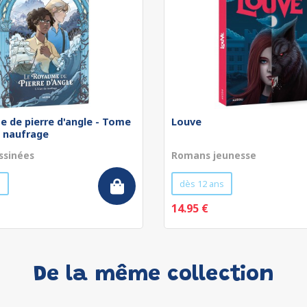
e de pierre d'angle - Tome
Louve
du naufrage
ssinées
Romans jeunesse
s
dès 12 ans
14.95 €
De la même collection