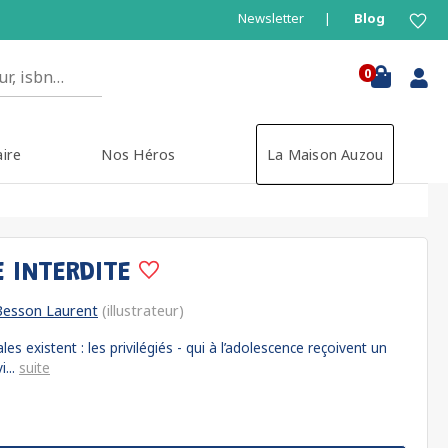
Newsletter
Blog
0
aire
Nos Héros
La Maison Auzou
E INTERDITE
Besson Laurent
(illustrateur)
es existent : les privilégiés - qui à l’adolescence reçoivent un
...
suite