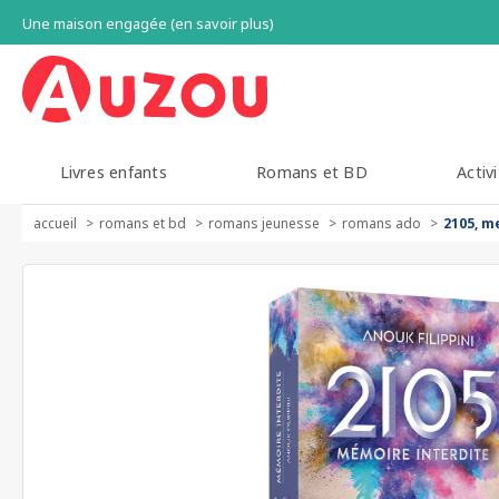
Une maison engagée (en savoir plus)
Livres enfants
Romans et BD
Activi
accueil
romans et bd
romans jeunesse
romans ado
2105, m