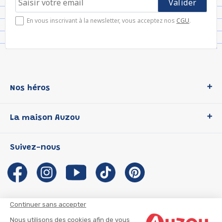
En vous inscrivant à la newsletter, vous acceptez nos
CGU
.
Nos héros
Loup
La maison Auzou
P'tit Loup
Les Héros du CP
Qui sommes-nous ?
Suivez-nous
Les Influenceuses
Notre histoire
Migali
Auzou s'engage
Petite Taupe
Auteurs et illustrateurs Auzou
Azuro
Nous rejoindre
Continuer sans accepter
Ma Boîte à Héros
Nous contacter
Nous utilisons des cookies afin de vous