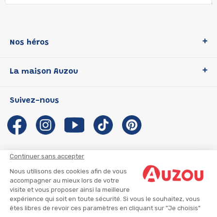
Nos héros
Loup
La maison Auzou
P'tit Loup
Les Héros du CP
Qui sommes-nous ?
Suivez-nous
Les Influenceuses
Notre histoire
Migali
Auzou s'engage
Petite Taupe
Auteurs et illustrateurs Auzou
Azuro
Nous rejoindre
Continuer sans accepter
Ma Boîte à Héros
Nous contacter
Nous utilisons des cookies afin de vous
CGU
Suivre mon colis
accompagner au mieux lors de votre
visite et vous proposer ainsi la meilleure
Infos consommateur
CGV
expérience qui soit en toute sécurité. Si vous le souhaitez, vous
Mentions légales
êtes libres de revoir ces paramètres en cliquant sur "Je choisis"