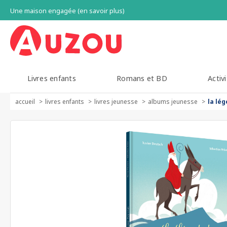
Une maison engagée (en savoir plus)
Livres enfants
Romans et BD
Activi
accueil
livres enfants
livres jeunesse
albums jeunesse
la lég