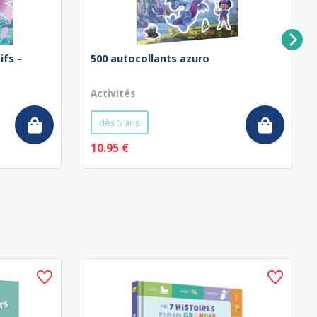
ifs -
500 autocollants azuro
Activités
dès 5 ans
10.95 €