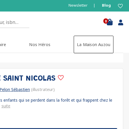
Newsletter
Blog
0
aire
Nos Héros
La Maison Auzou
E SAINT NICOLAS
Pelon Sébastien
(illustrateur)
tits enfants qui se perdent dans la forêt et qui frappent chez le
.
suite