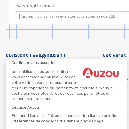
En vous inscrivant à la newsletter, vous acceptez nos
CGU
.
Cultivons l'imagination !
Nos héros
Continuer sans accepter
Loup
P'tit Loup
Nous utilisons des cookies afin de
vous accompagner au mieux lors de
Les Héros du
votre visite et vous proposer ainsi la
Les Influenc
meilleure expérience qui soit en toute sécurité. Si vous le
Migali
souhaitez, vous êtes libres de revoir ces paramètres en
cliquant sur "Je choisis"
Petite Taupe
Azuro
L'équipe Auzou
Ma Boîte à H
Pour modifier vos préférences par la suite, cliquez sur le lien
'Préférences de cookies' situé dans le pied de page.