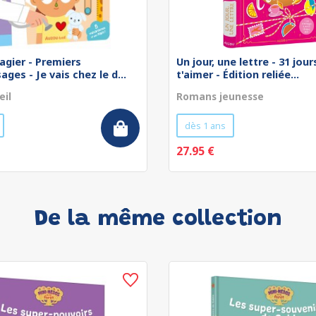
agier - Premiers
Un jour, une lettre - 31 jou
ges - Je vais chez le d...
t'aimer - Édition reliée...
eil
Romans jeunesse
dès 1 ans
27.95 €
De la même collection