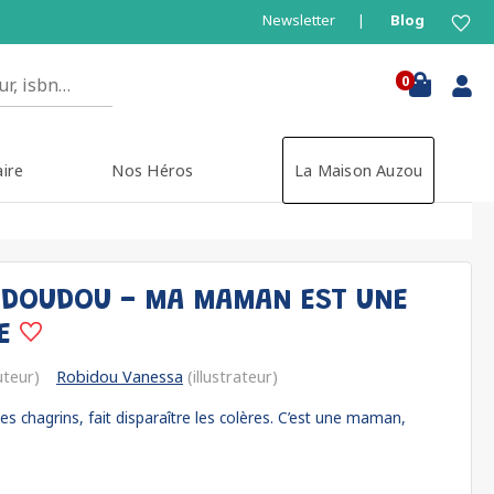
Newsletter
Blog
0
aire
Nos Héros
La Maison Auzou
S DOUDOU - MA MAMAN EST UNE
NE
teur)
Robidou Vanessa
(illustrateur)
s chagrins, fait disparaître les colères. C’est une maman,