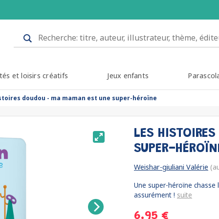
tés et loisirs créatifs
Jeux enfants
Parascol
istoires doudou - ma maman est une super-héroïne
LES HISTOIRE
SUPER-HÉROÏ
Weishar-giuliani Valérie
(au
Une super-héroïne chasse le
assurément !
suite
6.95 €