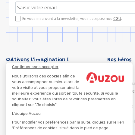
En vous inscrivant à la newsletter, vous acceptez nos
CGU
.
Cultivons l'imagination !
Nos héros
Continuer sans accepter
Loup
P'tit Loup
Nous utilisons des cookies afin de
vous accompagner au mieux lors de
Les Héros du
votre visite et vous proposer ainsi la
Les Influenc
meilleure expérience qui soit en toute sécurité. Si vous le
Migali
souhaitez, vous êtes libres de revoir ces paramètres en
cliquant sur "Je choisis"
Petite Taupe
Azuro
L'équipe Auzou
Ma Boîte à H
Pour modifier vos préférences par la suite, cliquez sur le lien
'Préférences de cookies' situé dans le pied de page.