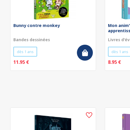
Bunny contre monkey
Mon anim'
apprentissa
Bandes dessinées
Livres d'év
dès 1 ans
dès 1 ans
11.95 €
8.95 €