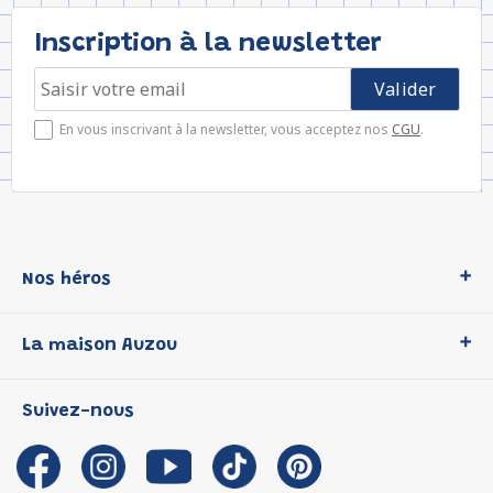
Inscription à la newsletter
En vous inscrivant à la newsletter, vous acceptez nos
CGU
.
Nos héros
Loup
La maison Auzou
P'tit Loup
Les Héros du CP
Qui sommes-nous ?
Suivez-nous
Les Influenceuses
Notre histoire
Migali
Auzou s'engage
Petite Taupe
Auteurs et illustrateurs Auzou