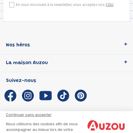
En vous inscrivant à la newsletter, vous acceptez nos
CGU
.
Nos héros
Loup
La maison Auzou
P'tit Loup
Les Héros du CP
Qui sommes-nous ?
Suivez-nous
Les Influenceuses
Notre histoire
Migali
Auzou s'engage
Petite Taupe
Auteurs et illustrateurs Auzou
Azuro
Nous rejoindre
Continuer sans accepter
Ma Boîte à Héros
Nous contacter
Nous utilisons des cookies afin de vous
CGU
Suivre mon colis
accompagner au mieux lors de votre