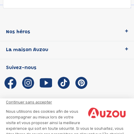
Nos héros
Loup
La maison Auzou
P'tit Loup
Les Héros du CP
Qui sommes-nous ?
Suivez-nous
Les Influenceuses
Notre histoire
Migali
Auzou s'engage
Petite Taupe
Auteurs et illustrateurs Auzou
Azuro
Nous rejoindre
Continuer sans accepter
Ma Boîte à Héros
Nous contacter
Nous utilisons des cookies afin de vous
CGU
Suivre mon colis
accompagner au mieux lors de votre
visite et vous proposer ainsi la meilleure
Infos consommateur
CGV
expérience qui soit en toute sécurité. Si vous le souhaitez, vous
Mentions légales