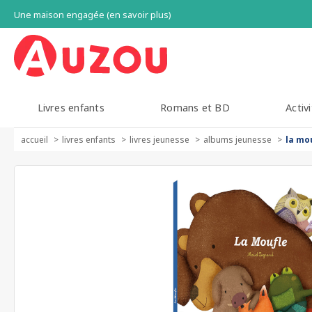
Une maison engagée (en savoir plus)
Livres enfants
Romans et BD
Activi
accueil
livres enfants
livres jeunesse
albums jeunesse
la mo