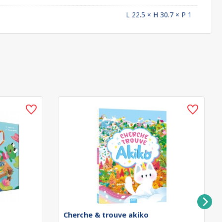
L 22.5 × H 30.7 × P 1
Cherche & trouve akiko