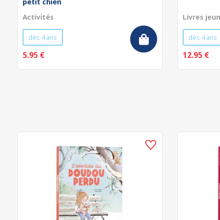
petit chien
Activités
Livres jeu
dès 4 ans
dès 4 ans
5.95 €
12.95 €