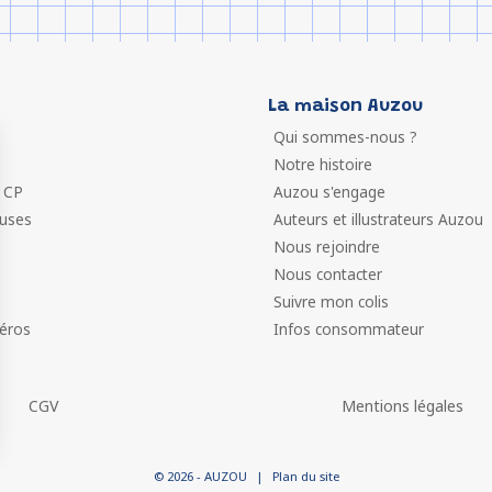
La maison Auzou
Qui sommes-nous ?
Notre histoire
 CP
Auzou s'engage
euses
Auteurs et illustrateurs Auzou
Nous rejoindre
Nous contacter
Suivre mon colis
éros
Infos consommateur
CGV
Mentions légales
 vos Options
© 2026 - AUZOU
|
Plan du site
paramètres de confidentialité, en garantissant la conformit