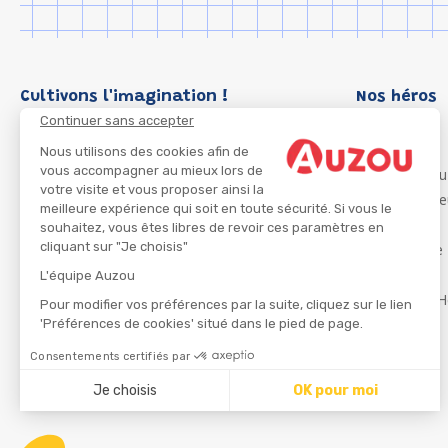
Cultivons l'imagination !
Nos héros
Continuer sans accepter
Loup
P'tit Loup
Nous utilisons des cookies afin de
vous accompagner au mieux lors de
Les Héros du
votre visite et vous proposer ainsi la
Les Influenc
meilleure expérience qui soit en toute sécurité. Si vous le
Migali
souhaitez, vous êtes libres de revoir ces paramètres en
cliquant sur "Je choisis"
Petite Taupe
Azuro
L'équipe Auzou
Ma Boîte à H
Pour modifier vos préférences par la suite, cliquez sur le lien
'Préférences de cookies' situé dans le pied de page.
Consentements certifiés par
CGU
Je choisis
OK pour moi
Axeptio consent
Plateforme de Gestion du Consentement : Personnalisez
Notre plateforme vous permet d'adapter et de gérer vos 