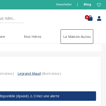
Newsletter
Blog
0
aire
Nos Héros
La Maison Auzou
ustrateur)
Legrand Maud
(illustrateur)
disponible (épuisé)
⚠️ Créez une alerte