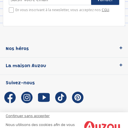
En vous inscrivant à la newsletter, vous acceptez nos
CGU
.
Nos héros
Loup
La maison Auzou
P'tit Loup
Les Héros du CP
Qui sommes-nous ?
Suivez-nous
Les Influenceuses
Notre histoire
Migali
Auzou s'engage
Petite Taupe
Auteurs et illustrateurs Auzou
Azuro
Nous rejoindre
Continuer sans accepter
Ma Boîte à Héros
Nous contacter
Nous utilisons des cookies afin de vous