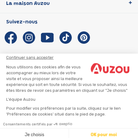
La maison Auzou
P'tit Loup
Les Héros du CP
Qui sommes-nous ?
Suivez-nous
Les Influenceuses
Notre histoire
Migali
Auzou s'engage
Petite Taupe
Auteurs et illustrateurs Auzou
Azuro
Nous rejoindre
Continuer sans accepter
Ma Boîte à Héros
Nous contacter
Nous utilisons des cookies afin de vous
CGU
Suivre mon colis
accompagner au mieux lors de votre
visite et vous proposer ainsi la meilleure
Infos consommateur
CGV
expérience qui soit en toute sécurité. Si vous le souhaitez, vous
Mentions légales
êtes libres de revoir ces paramètres en cliquant sur "Je choisis"
Nous rejoindre
L'équipe Auzou
Pour modifier vos préférences par la suite, cliquez sur le lien
'Préférences de cookies' situé dans le pied de page.
© 2026 - AUZOU
|
Plan du site
Consentements certifiés par
Ajouter au panier
Je choisis
OK pour moi