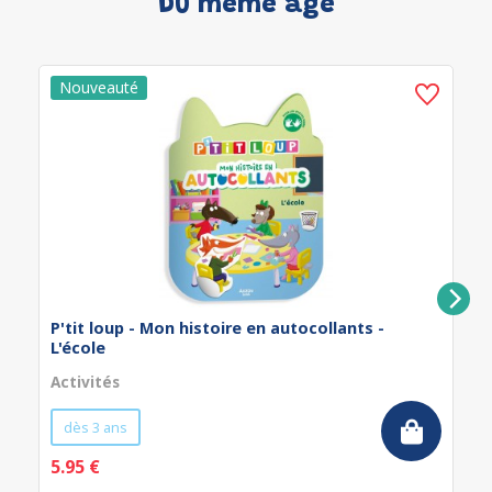
Du même âge
P'tit loup - Mon histoire en autocollants -
L'école
Activités
dès 3 ans
5.95 €