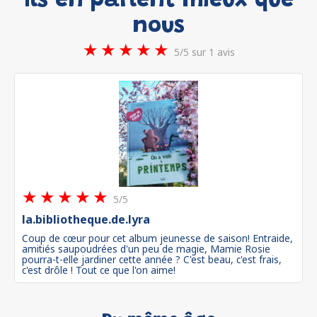
Ils en parlent mieux que
nous
★
★
★
★
★
5/5 sur 1 avis
★
★
★
★
★
5/5
la.bibliotheque.de.lyra
Coup de cœur pour cet album jeunesse de saison! Entraide,
amitiés saupoudrées d'un peu de magie, Mamie Rosie
pourra-t-elle jardiner cette année ? C'est beau, c'est frais,
c'est drôle ! Tout ce que l'on aime!