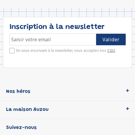
Inscription à la newsletter
En vous inscrivant à la newsletter, vous acceptez nos
CGU
.
Nos héros
Loup
La maison Auzou
P'tit Loup
Les Héros du CP
Qui sommes-nous ?
Suivez-nous
Les Influenceuses
Notre histoire