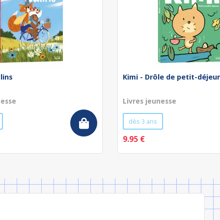
lins
Kimi - Drôle de petit-déjeu
nesse
Livres jeunesse
dès 3 ans
9.95 €