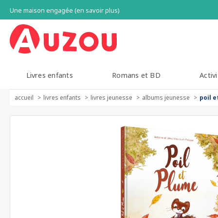
Une maison engagée (en savoir plus)
Livres enfants
Romans et BD
Activi
accueil
livres enfants
livres jeunesse
albums jeunesse
poil 