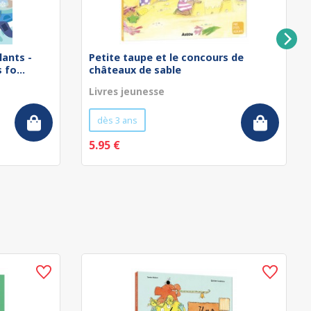
lants -
Petite taupe et le concours de
fo...
châteaux de sable
Livres jeunesse
dès 3 ans
5.95 €