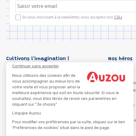
En vous inscrivant à la newsletter, vous acceptez nos
CGU
.
Cultivons l'imagination !
Nos héros
Continuer sans accepter
Loup
P'tit Loup
Nous utilisons des cookies afin de
vous accompagner au mieux lors de
Les Héros du
votre visite et vous proposer ainsi la
Les Influenc
meilleure expérience qui soit en toute sécurité. Si vous le
Migali
souhaitez, vous êtes libres de revoir ces paramètres en
cliquant sur "Je choisis"
Petite Taupe
Azuro
L'équipe Auzou
Ma Boîte à H
Pour modifier vos préférences par la suite, cliquez sur le lien
'Préférences de cookies' situé dans le pied de page.