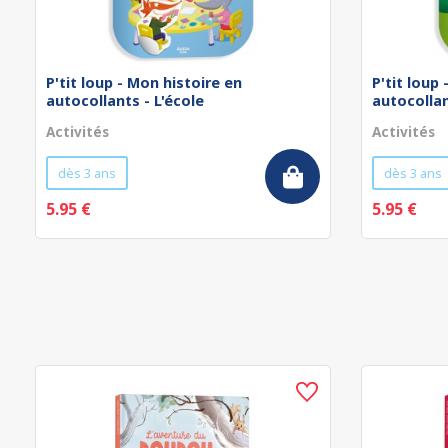
P'tit loup - Mon histoire en
P'tit loup
autocollants - L'école
autocollan
Activités
Activités
dès 3 ans
dès 3 ans
5.95 €
5.95 €