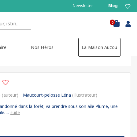
Newsletter
Blog
0
aire
Nos Héros
La Maison Auzou
E
e
(auteur)
Maucourt-pelosse Léna
(illustrateur)
abandonné dans la forêt, va prendre sous son aile Plume, une
e. ...
suite