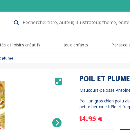
tés et loisirs créatifs
Jeux enfants
Parascol
et plume
POIL ET PLUM
Maucourt-pelosse Antoin
Poil, un gros chien poilu 
petite hermine frêle et fragil
14.95 €