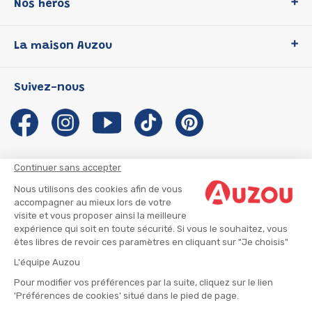
Nos héros
Loup
La maison Auzou
P'tit Loup
Les Héros du CP
Qui sommes-nous ?
Suivez-nous
Les Influenceuses
Notre histoire
Migali
Auzou s'engage
Petite Taupe
Auteurs et illustrateurs Auzou
Azuro
Nous rejoindre
Continuer sans accepter
Ma Boîte à Héros
Nous contacter
Nous utilisons des cookies afin de vous
CGU
Suivre mon colis
accompagner au mieux lors de votre
visite et vous proposer ainsi la meilleure
Infos consommateur
CGV
expérience qui soit en toute sécurité. Si vous le souhaitez, vous
Mentions légales
êtes libres de revoir ces paramètres en cliquant sur "Je choisis"
Nous rejoindre
L'équipe Auzou
Pour modifier vos préférences par la suite, cliquez sur le lien
'Préférences de cookies' situé dans le pied de page.