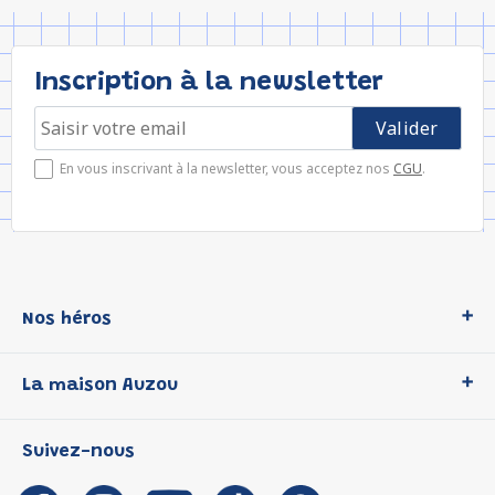
Inscription à la newsletter
En vous inscrivant à la newsletter, vous acceptez nos
CGU
.
Nos héros
Loup
La maison Auzou
P'tit Loup
Les Héros du CP
Qui sommes-nous ?
Suivez-nous
Les Influenceuses
Notre histoire
Migali
Auzou s'engage