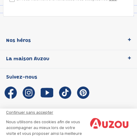
Nos héros
Loup
La maison Auzou
P'tit Loup
Les Héros du CP
Qui sommes-nous ?
Suivez-nous
Les Influenceuses
Notre histoire
Migali
Auzou s'engage
Petite Taupe
Auteurs et illustrateurs Auzou
Azuro
Nous rejoindre
Continuer sans accepter
Ma Boîte à Héros
Nous contacter
Nous utilisons des cookies afin de vous
CGU
Suivre mon colis
accompagner au mieux lors de votre
visite et vous proposer ainsi la meilleure
Infos consommateur
CGV