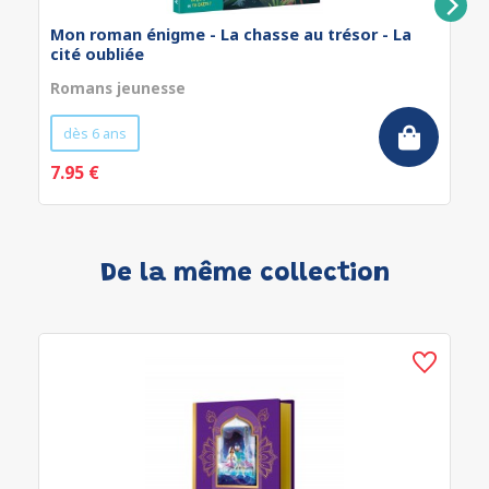
Mon roman énigme - La chasse au trésor - La
cité oubliée
Romans jeunesse
dès 6 ans
7.95 €
De la même collection