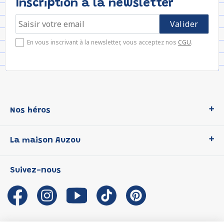
Inscription à la newsletter
En vous inscrivant à la newsletter, vous acceptez nos
CGU
.
Nos héros
Loup
La maison Auzou
P'tit Loup
Les Héros du CP
Qui sommes-nous ?
Suivez-nous
Les Influenceuses
Notre histoire
Migali
Auzou s'engage
Petite Taupe
Auteurs et illustrateurs Auzou
Azuro
Nous rejoindre