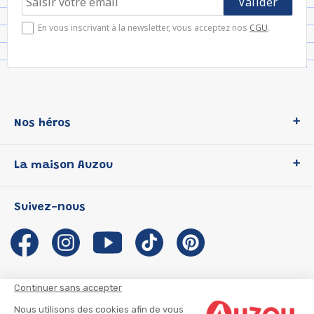
En vous inscrivant à la newsletter, vous acceptez nos
CGU
.
Nos héros
Loup
La maison Auzou
P'tit Loup
Les Héros du CP
Qui sommes-nous ?
Suivez-nous
Les Influenceuses
Notre histoire
Migali
Auzou s'engage
Petite Taupe
Auteurs et illustrateurs Auzou
Azuro
Nous rejoindre
Continuer sans accepter
Ma Boîte à Héros
Nous contacter
Nous utilisons des cookies afin de vous