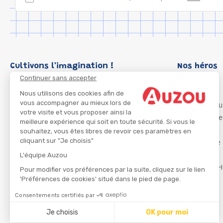
Cultivons l'imagination !
Nos héros
Continuer sans accepter
Loup
P'tit Loup
Nous utilisons des cookies afin de
vous accompagner au mieux lors de
Les Héros du
votre visite et vous proposer ainsi la
Les Influenc
meilleure expérience qui soit en toute sécurité. Si vous le
Migali
souhaitez, vous êtes libres de revoir ces paramètres en
cliquant sur "Je choisis"
Petite Taupe
Azuro
L'équipe Auzou
Ma Boîte à H
Pour modifier vos préférences par la suite, cliquez sur le lien
'Préférences de cookies' situé dans le pied de page.
Consentements certifiés par
CGU
Je choisis
OK pour moi