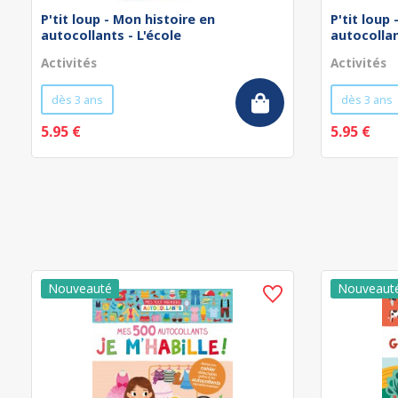
P'tit loup - Mon histoire en
P'tit loup
autocollants - L'école
autocollan
Activités
Activités
dès 3 ans
dès 3 ans
5.95 €
5.95 €