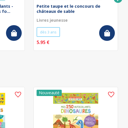
lants -
Petite taupe et le concours de
fo...
châteaux de sable
Livres jeunesse
dès 3 ans
5.95 €