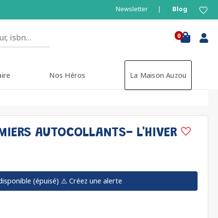
Newsletter
Blog
0
aire
Nos Héros
La Maison Auzou
MIERS AUTOCOLLANTS- L'HIVER
disponible (épuisé)
⚠️ Créez une alerte