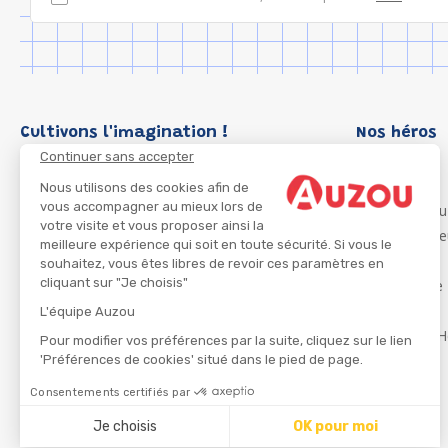
Cultivons l'imagination !
Nos héros
Continuer sans accepter
Loup
P'tit Loup
Nous utilisons des cookies afin de
vous accompagner au mieux lors de
Les Héros du
votre visite et vous proposer ainsi la
Les Influenc
meilleure expérience qui soit en toute sécurité. Si vous le
Migali
souhaitez, vous êtes libres de revoir ces paramètres en
cliquant sur "Je choisis"
Petite Taupe
Azuro
L'équipe Auzou
Ma Boîte à H
Pour modifier vos préférences par la suite, cliquez sur le lien
'Préférences de cookies' situé dans le pied de page.
Consentements certifiés par
CGU
Je choisis
OK pour moi