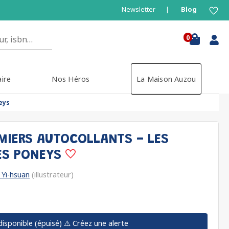
Newsletter
Blog
0
aire
Nos Héros
La Maison Auzou
eys
MIERS AUTOCOLLANTS - LES
ES PONEYS
Yi-hsuan
(illustrateur)
disponible (épuisé)
⚠️ Créez une alerte