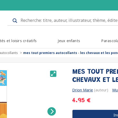
tés et loisirs créatifs
Jeux enfants
Parascol
autocollants
mes tout premiers autocollants - les chevaux et les pon
MES TOUT PRE
CHEVAUX ET L
Drion Marie
(auteur)
Wu 
4.95 €
In