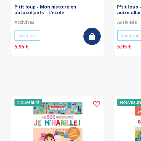
P'tit loup - Mon histoire en
P'tit loup
autocollants - L'école
autocollan
Activités
Activités
dès 3 ans
dès 3 ans
5.95 €
5.95 €