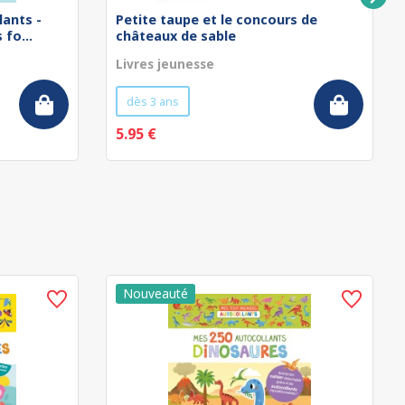
lants -
Petite taupe et le concours de
fo...
châteaux de sable
Livres jeunesse
dès 3 ans
5.95 €