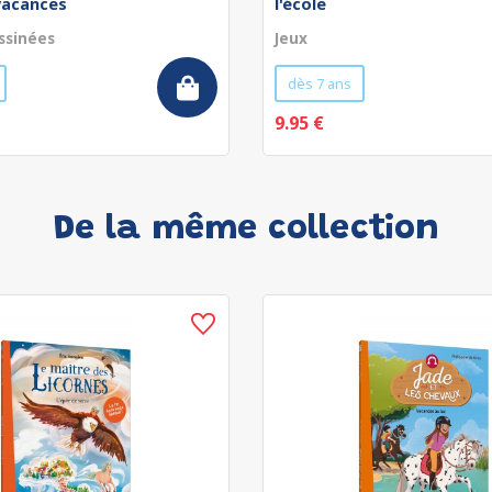
vacances
l'école
ssinées
Jeux
dès 7 ans
9.95 €
De la même collection