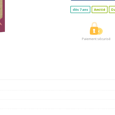
dès 7 ans
Amitié
D
Paiement sécurisé