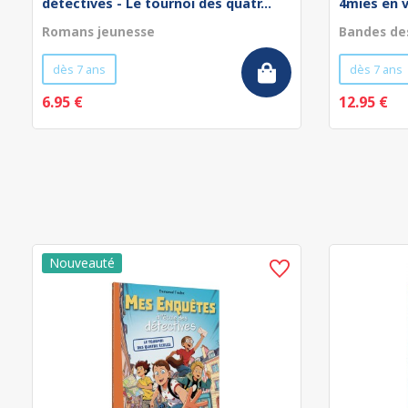
détectives - Le tournoi des quatr...
4mies en 
Romans jeunesse
Bandes de
dès 7 ans
dès 7 ans
6.95 €
12.95 €