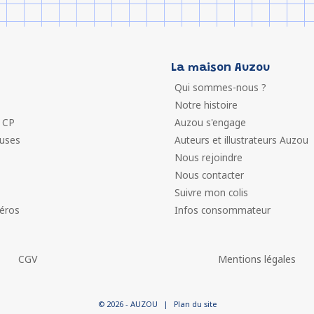
La maison Auzou
Qui sommes-nous ?
Notre histoire
 CP
Auzou s'engage
euses
Auteurs et illustrateurs Auzou
Nous rejoindre
Nous contacter
Suivre mon colis
éros
Infos consommateur
CGV
Mentions légales
 vos Options
© 2026 - AUZOU
|
Plan du site
paramètres de confidentialité, en garantissant la conformit