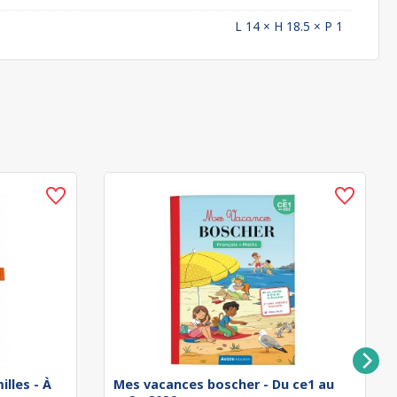
L 14 × H 18.5 × P 1
illes - À
Mes vacances boscher - Du ce1 au