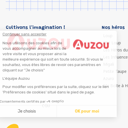
Cultivons l'imagination !
Nos héros
Continuer sans accepter
Loup
P'tit Loup
Nous utilisons des cookies afin de
vous accompagner au mieux lors de
Les Héros du
votre visite et vous proposer ainsi la
Les Influenc
meilleure expérience qui soit en toute sécurité. Si vous le
Migali
souhaitez, vous êtes libres de revoir ces paramètres en
cliquant sur "Je choisis"
Petite Taupe
Azuro
L'équipe Auzou
Ma Boîte à H
Pour modifier vos préférences par la suite, cliquez sur le lien
'Préférences de cookies' situé dans le pied de page.
Consentements certifiés par
CGU
Je choisis
OK pour moi
Axeptio consent
Plateforme de Gestion du Consentement : Personnalisez
Notre plateforme vous permet d'adapter et de gérer vos 