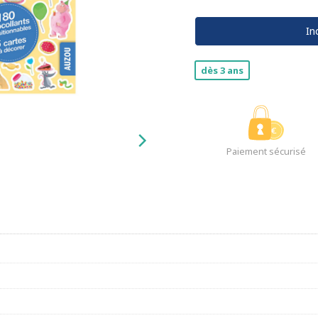
In
dès 3 ans
Paiement sécurisé