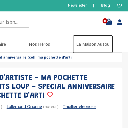
Newsletter
Blog
0
aire
Nos Héros
La Maison Auzou
l anniversaire (coll. ma pochette d'arti
D'ARTISTE - MA POCHETTE
TS LOUP - SPECIAL ANNIVERSAIRE
CHETTE D'ARTI
r)
Lallemand Orianne
(auteur)
Thuillier éléonore