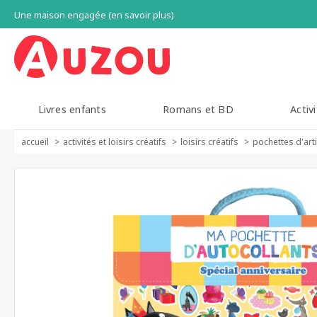
Une maison engagée (en savoir plus)
Livres enfants
Romans et BD
Activi
accueil
activités et loisirs créatifs
loisirs créatifs
pochettes d'art