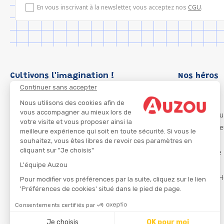
En vous inscrivant à la newsletter, vous acceptez nos
CGU
.
Cultivons l'imagination !
Nos héros
Continuer sans accepter
Loup
P'tit Loup
Nous utilisons des cookies afin de
vous accompagner au mieux lors de
Les Héros du
votre visite et vous proposer ainsi la
Les Influenc
meilleure expérience qui soit en toute sécurité. Si vous le
Migali
souhaitez, vous êtes libres de revoir ces paramètres en
cliquant sur "Je choisis"
Petite Taupe
Azuro
L'équipe Auzou
Ma Boîte à H
Pour modifier vos préférences par la suite, cliquez sur le lien
'Préférences de cookies' situé dans le pied de page.
Consentements certifiés par
CGU
Je choisis
OK pour moi