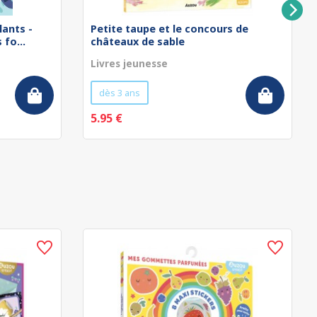
lants -
Petite taupe et le concours de
fo...
châteaux de sable
Livres jeunesse
dès 3 ans
5.95 €