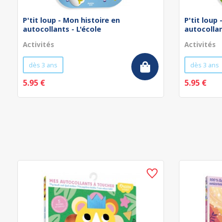
P'tit loup - Mon histoire en
P'tit loup
autocollants - L'école
autocollan
Activités
Activités
dès 3 ans
dès 3 ans
5.95 €
5.95 €