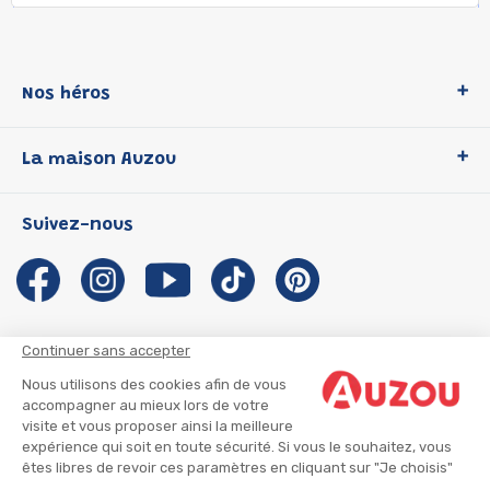
Nos héros
Loup
La maison Auzou
P'tit Loup
Les Héros du CP
Qui sommes-nous ?
Suivez-nous
Les Influenceuses
Notre histoire
Migali
Auzou s'engage
Petite Taupe
Auteurs et illustrateurs Auzou
Azuro
Nous rejoindre
Continuer sans accepter
Ma Boîte à Héros
Nous contacter
Nous utilisons des cookies afin de vous
CGU
Suivre mon colis
accompagner au mieux lors de votre
visite et vous proposer ainsi la meilleure
Infos consommateur
CGV
expérience qui soit en toute sécurité. Si vous le souhaitez, vous
Mentions légales
êtes libres de revoir ces paramètres en cliquant sur "Je choisis"