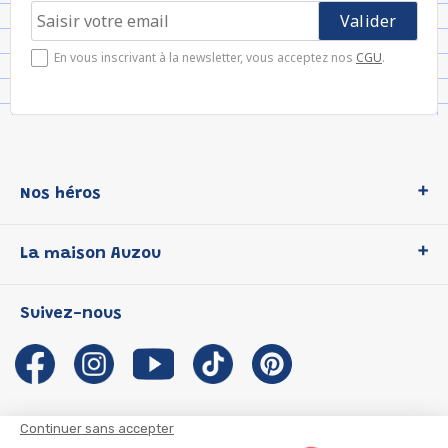
En vous inscrivant à la newsletter, vous acceptez nos
CGU
.
Nos héros
Loup
La maison Auzou
P'tit Loup
Les Héros du CP
Qui sommes-nous ?
Suivez-nous
Les Influenceuses
Notre histoire
Migali
Auzou s'engage
Petite Taupe
Auteurs et illustrateurs Auzou
Azuro
Nous rejoindre
Continuer sans accepter
Ma Boîte à Héros
Nous contacter