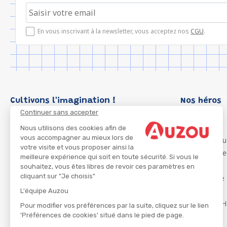
En vous inscrivant à la newsletter, vous acceptez nos
CGU
.
Cultivons l'imagination !
Nos héros
Continuer sans accepter
Loup
P'tit Loup
Nous utilisons des cookies afin de
vous accompagner au mieux lors de
Les Héros du
votre visite et vous proposer ainsi la
Les Influenc
meilleure expérience qui soit en toute sécurité. Si vous le
Migali
souhaitez, vous êtes libres de revoir ces paramètres en
cliquant sur "Je choisis"
Petite Taupe
Azuro
L'équipe Auzou
Ma Boîte à H
Pour modifier vos préférences par la suite, cliquez sur le lien
'Préférences de cookies' situé dans le pied de page.