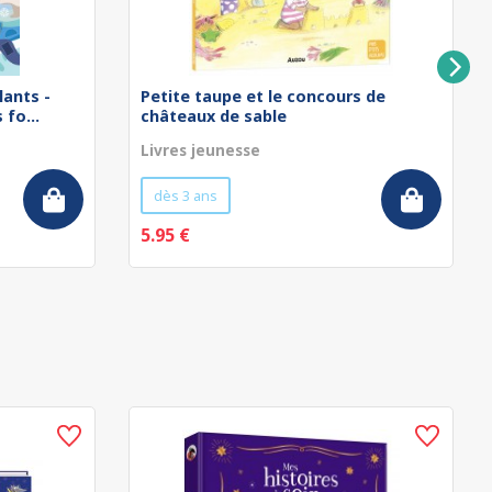
lants -
Petite taupe et le concours de
fo...
châteaux de sable
Livres jeunesse
dès 3 ans
5.95 €