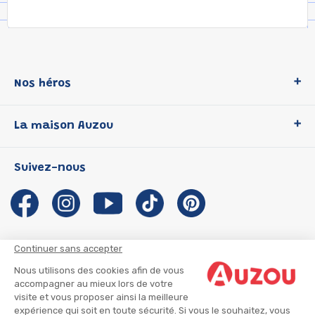
Nos héros
Loup
La maison Auzou
P'tit Loup
Les Héros du CP
Qui sommes-nous ?
Suivez-nous
Les Influenceuses
Notre histoire
Migali
Auzou s'engage
Petite Taupe
Auteurs et illustrateurs Auzou
Azuro
Nous rejoindre
Continuer sans accepter
Ma Boîte à Héros
Nous contacter
Nous utilisons des cookies afin de vous
CGU
Suivre mon colis
accompagner au mieux lors de votre
visite et vous proposer ainsi la meilleure
Infos consommateur
CGV
expérience qui soit en toute sécurité. Si vous le souhaitez, vous