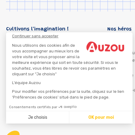
Cultivons l'imagination !
Nos héros
Continuer sans accepter
Loup
P'tit Loup
Nous utilisons des cookies afin de
vous accompagner au mieux lors de
Les Héros du
votre visite et vous proposer ainsi la
Les Influenc
meilleure expérience qui soit en toute sécurité. Si vous le
Migali
souhaitez, vous êtes libres de revoir ces paramètres en
cliquant sur "Je choisis"
Petite Taupe
Azuro
L'équipe Auzou
Ma Boîte à H
Pour modifier vos préférences par la suite, cliquez sur le lien
'Préférences de cookies' situé dans le pied de page.
Consentements certifiés par
CGU
Je choisis
OK pour moi
Axeptio consent
Plateforme de Gestion du Consentement : Personnalisez
Notre plateforme vous permet d'adapter et de gérer vos 