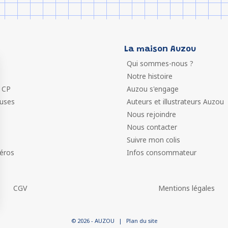
La maison Auzou
Qui sommes-nous ?
Notre histoire
 CP
Auzou s'engage
euses
Auteurs et illustrateurs Auzou
Nous rejoindre
Nous contacter
Suivre mon colis
éros
Infos consommateur
CGV
Mentions légales
 vos Options
© 2026 - AUZOU
|
Plan du site
paramètres de confidentialité, en garantissant la conformit