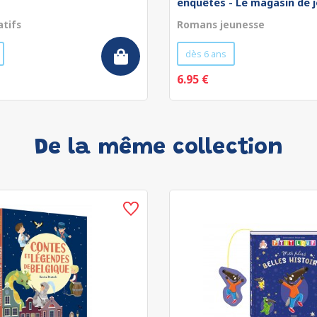
enquêtes - Le magasin de jo
atifs
Romans jeunesse
dès 6 ans
6.95 €
De la même collection