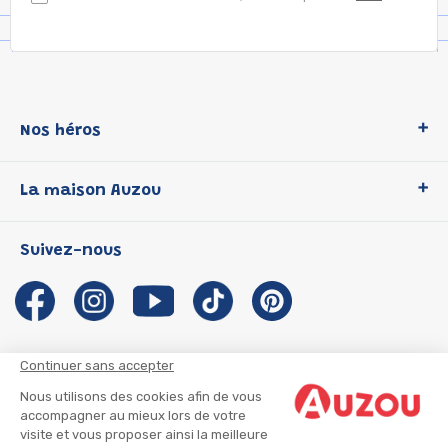
Nos héros
Loup
La maison Auzou
P'tit Loup
Les Héros du CP
Qui sommes-nous ?
Suivez-nous
Les Influenceuses
Notre histoire
Migali
Auzou s'engage
Petite Taupe
Auteurs et illustrateurs Auzou
Azuro
Nous rejoindre
Continuer sans accepter
Ma Boîte à Héros
Nous contacter
Nous utilisons des cookies afin de vous
CGU
Suivre mon colis
accompagner au mieux lors de votre
visite et vous proposer ainsi la meilleure
Infos consommateur
CGV