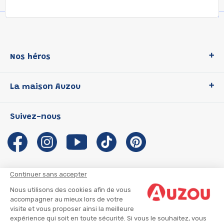
Nos héros
Loup
La maison Auzou
P'tit Loup
Les Héros du CP
Qui sommes-nous ?
Suivez-nous
Les Influenceuses
Notre histoire
Migali
Auzou s'engage
Petite Taupe
Auteurs et illustrateurs Auzou
Azuro
Nous rejoindre
Continuer sans accepter
Ma Boîte à Héros
Nous contacter
Nous utilisons des cookies afin de vous
CGU
Suivre mon colis
accompagner au mieux lors de votre
visite et vous proposer ainsi la meilleure
Infos consommateur
CGV
expérience qui soit en toute sécurité. Si vous le souhaitez, vous