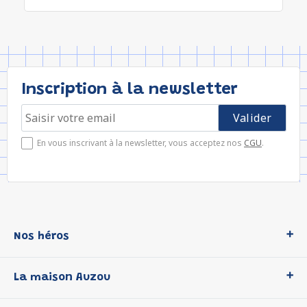
Inscription à la newsletter
En vous inscrivant à la newsletter, vous acceptez nos
CGU
.
Nos héros
Loup
La maison Auzou
P'tit Loup
Les Héros du CP
Qui sommes-nous ?