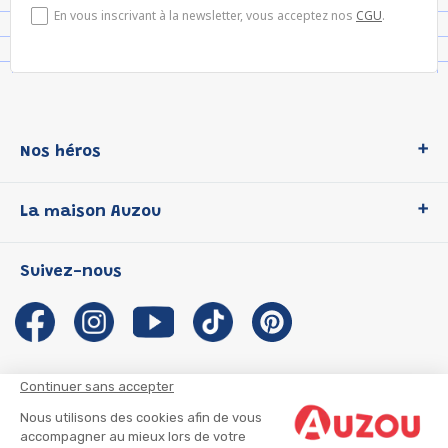
En vous inscrivant à la newsletter, vous acceptez nos
CGU
.
Nos héros
Loup
La maison Auzou
P'tit Loup
Les Héros du CP
Qui sommes-nous ?
Suivez-nous
Les Influenceuses
Notre histoire
Migali
Auzou s'engage
Petite Taupe
Auteurs et illustrateurs Auzou
Azuro
Nous rejoindre
Continuer sans accepter
Ma Boîte à Héros
Nous contacter
Nous utilisons des cookies afin de vous
CGU
Suivre mon colis
accompagner au mieux lors de votre