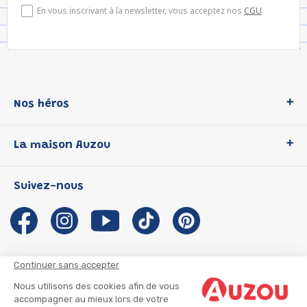
En vous inscrivant à la newsletter, vous acceptez nos
CGU
.
Nos héros
Loup
La maison Auzou
P'tit Loup
Les Héros du CP
Qui sommes-nous ?
Suivez-nous
Les Influenceuses
Notre histoire
Migali
Auzou s'engage
Petite Taupe
Auteurs et illustrateurs Auzou
Azuro
Nous rejoindre
Continuer sans accepter
Ma Boîte à Héros
Nous contacter
Nous utilisons des cookies afin de vous
CGU
Suivre mon colis
accompagner au mieux lors de votre