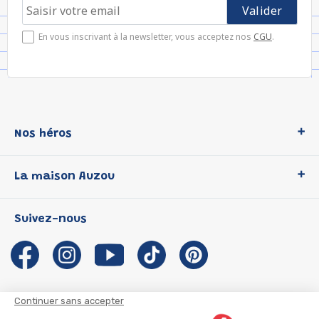
En vous inscrivant à la newsletter, vous acceptez nos
CGU
.
Nos héros
Loup
La maison Auzou
P'tit Loup
Les Héros du CP
Qui sommes-nous ?
Suivez-nous
Les Influenceuses
Notre histoire
Migali
Auzou s'engage
Petite Taupe
Auteurs et illustrateurs Auzou
Azuro
Nous rejoindre
Continuer sans accepter
Ma Boîte à Héros
Nous contacter