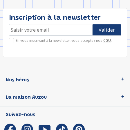
Inscription à la newsletter
En vous inscrivant à la newsletter, vous acceptez nos
CGU
.
Nos héros
Loup
La maison Auzou
P'tit Loup
Les Héros du CP
Qui sommes-nous ?
Suivez-nous
Les Influenceuses
Notre histoire
Migali
Auzou s'engage