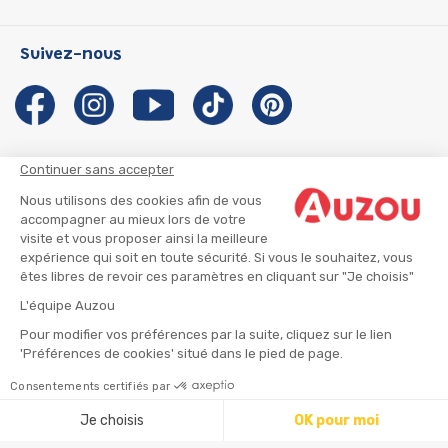
P'tit Loup
Les Héros du CP
Qui sommes-nous ?
Suivez-nous
Les Influenceuses
Notre histoire
Migali
Auzou s'engage
Petite Taupe
Auteurs et illustrateurs Auzou
Azuro
Nous rejoindre
Continuer sans accepter
Ma Boîte à Héros
Nous contacter
Nous utilisons des cookies afin de vous
CGU
Suivre mon colis
accompagner au mieux lors de votre
visite et vous proposer ainsi la meilleure
Infos consommateur
CGV
expérience qui soit en toute sécurité. Si vous le souhaitez, vous
Mentions légales
êtes libres de revoir ces paramètres en cliquant sur "Je choisis"
Nous rejoindre
L'équipe Auzou
Pour modifier vos préférences par la suite, cliquez sur le lien
'Préférences de cookies' situé dans le pied de page.
© 2026 - AUZOU
|
Plan du site
Consentements certifiés par
Ajouter au panier
Je choisis
OK pour moi