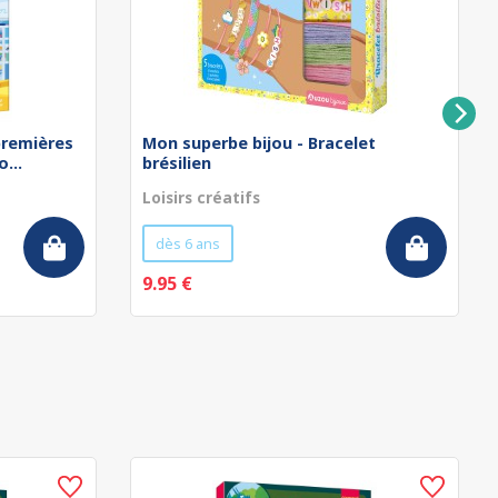
remières
Mon superbe bijou - Bracelet
...
brésilien
Loisirs créatifs
dès 6 ans
9.95 €