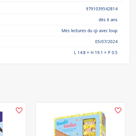
9791039542814
dès 6 ans
Mes lectures du cp avec loup
05/07/2024
L 14.8 × H 19.1 × P 0.5