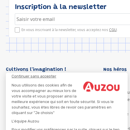
Inscription à la newsletter
En vous inscrivant à la newsletter, vous acceptez nos
CGU
.
Cultivons l'imagination !
Nos héros
Continuer sans accepter
Loup
P'tit Loup
Nous utilisons des cookies afin de
vous accompagner au mieux lors de
Les Héros du
votre visite et vous proposer ainsi la
Les Influenc
meilleure expérience qui soit en toute sécurité. Si vous le
Migali
souhaitez, vous êtes libres de revoir ces paramètres en
cliquant sur "Je choisis"
Petite Taupe
Azuro
L'équipe Auzou
Ma Boîte à H
Pour modifier vos préférences par la suite, cliquez sur le lien