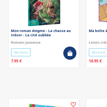
Mon roman énigme - La chasse au
Ma boîte à
trésor - La cité oubliée
Romans jeunesse
Loisirs cré
dès 6 ans
dès 6 ans
7.95 €
16.95 €