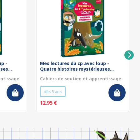
up -
Mes lectures du cp avec loup -
ses...
Quatre histoires mystérieuses...
entissage
Cahiers de soutien et apprentissage
dès 5 ans
12.95 €