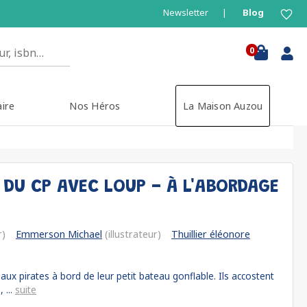
Newsletter
Blog
0
aire
Nos Héros
La Maison Auzou
 DU CP AVEC LOUP - À L'ABORDAGE
r)
Emmerson Michael
(illustrateur)
Thuillier éléonore
ux pirates à bord de leur petit bateau gonflable. Ils accostent
 ...
suite